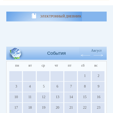
ЭЛЕКТРОННЫЙ ДНЕВНИК
Август
События
пн
вт
ср
чт
пт
сб
вс
1
2
3
4
5
6
7
8
9
10
11
12
13
14
15
16
17
18
19
20
21
22
23