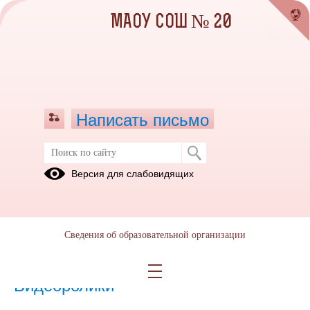
МАОУ СОШ № 20
Написать письмо
Роспотребнадзор информирует
Версия для слабовидящих
Гепатит В –
Гепатит С -
опасное
опасное
инфекционное
инфекционное
Сведения об образовательной организации
заболевание
заболевание
Видеоролики