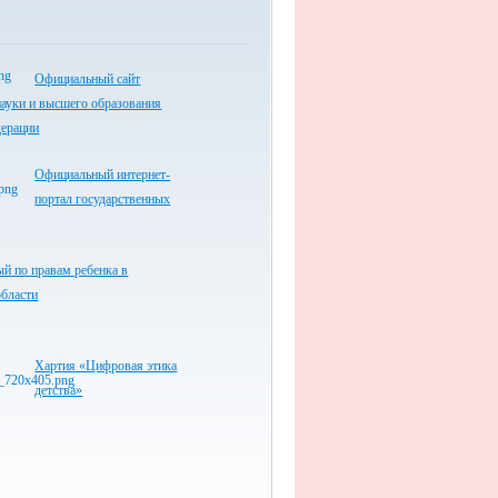
Официальный сайт
ауки и высшего образования
дерации
Официальный интернет-
портал государственных
й по правам ребенка в
области
Хартия «Цифровая этика
детства»