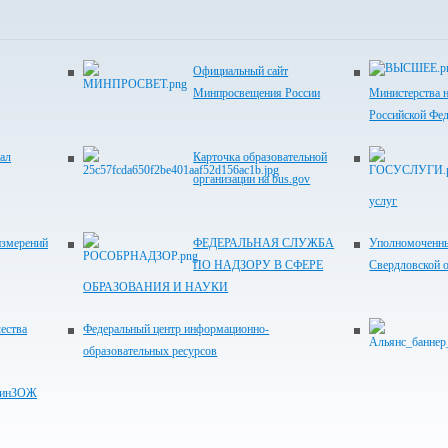
Официальный сайт
Минпросвещения России
Министерства н
Российской Фе
ал
Карточка образовательной
организации на bus.gov
услуг
измерений
ФЕДЕРАЛЬНАЯ СЛУЖБА
Уполномоченны
ПО НАДЗОРУ В СФЕРЕ
Свердловской 
ОБРАЗОВАНИЯ И НАУКИ
ества
Федеральный центр информационно-
образовательных ресурсов
"ФинЗОЖ