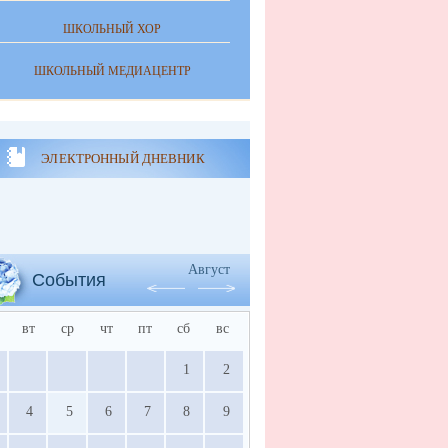
ШКОЛЬНЫЙ ХОР
ШКОЛЬНЫЙ МЕДИАЦЕНТР
ЭЛЕКТРОННЫЙ ДНЕВНИК
Август
События
вт
ср
чт
пт
сб
вс
1
2
4
5
6
7
8
9