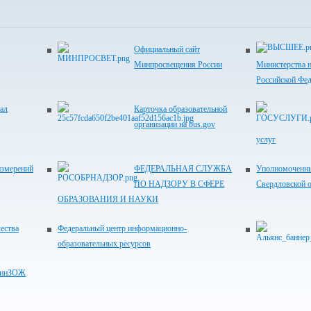
Официальный сайт
Минпросвещения России
Министерства н
Российской Фе
ал
Карточка образовательной
организации на bus.gov
услуг
измерений
ФЕДЕРАЛЬНАЯ СЛУЖБА
Уполномоченны
ПО НАДЗОРУ В СФЕРЕ
Свердловской 
ОБРАЗОВАНИЯ И НАУКИ
ества
Федеральный центр информационно-
образовательных ресурсов
"ФинЗОЖ