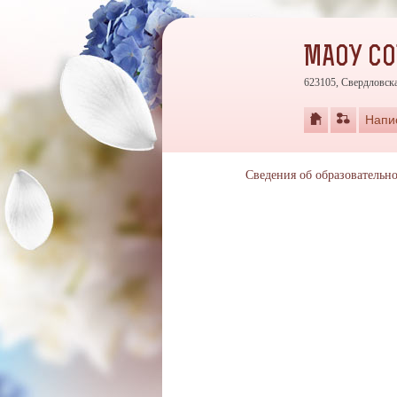
МАОУ С
623105, Свердловска
Напи
Сведения об образовательн