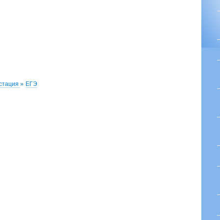
естация
»
ЕГЭ