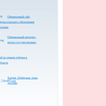
Официальный сайт
ауки и высшего образования
дерации
Официальный интернет-
портал государственных
й по правам ребенка в
области
Хартия «Цифровая этика
детства»