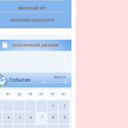
ШКОЛЬНЫЙ ХОР
ШКОЛЬНЫЙ МЕДИАЦЕНТР
ЭЛЕКТРОННЫЙ ДНЕВНИК
Август
События
вт
ср
чт
пт
сб
вс
1
2
4
5
6
7
8
9