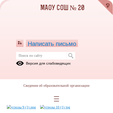
МАОУ СОШ № 20
Написать письмо
Перечень видов угроз техногенного
Версия для слабовидящих
и природного характера
12.05.2026
Сведения об образовательной организации